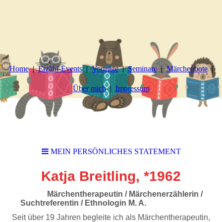
Home
Erzähl-Events
Vorträge
Seminare
Märchenbote
Über mich
Impressum
MEIN PERSÖNLICHES STATEMENT
Katja Breitling, *1962
Märchentherapeutin /
Märchenerzählerin
/
Suchtreferentin / Ethnologin M. A.
Seit über 19 Jahren begleite ich als Märchentherapeutin,