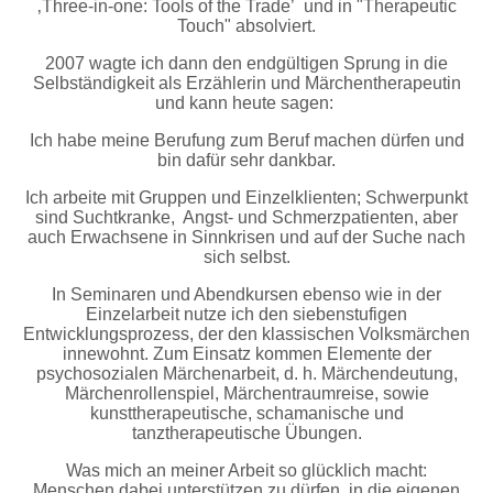
‚Three-in-one: Tools of the Trade’ und in "Therapeutic
Touch" absolviert.
2007 wagte ich dann den endgültigen Sprung in die
Selbständigkeit als Erzählerin und Märchentherapeutin
und kann heute sagen:
Ich habe meine Berufung zum Beruf machen dürfen und
bin dafür sehr dankbar.
Ich arbeite mit Gruppen und Einzelklienten; Schwerpunkt
sind Suchtkranke, Angst- und Schmerzpatienten, aber
auch Erwachsene in Sinnkrisen und auf der Suche nach
sich selbst.
In Seminaren und Abendkursen ebenso wie in der
Einzelarbeit nutze ich den siebenstufigen
Entwicklungsprozess, der den klassischen Volksmärchen
innewohnt. Zum Einsatz kommen Elemente der
psychosozialen Märchenarbeit, d. h. Märchendeutung,
Märchenrollenspiel, Märchentraumreise, sowie
kunsttherapeutische, schamanische und
tanztherapeutische Übungen.
Was mich an meiner Arbeit so glücklich macht:
Menschen dabei unterstützen zu dürfen, in die eigenen