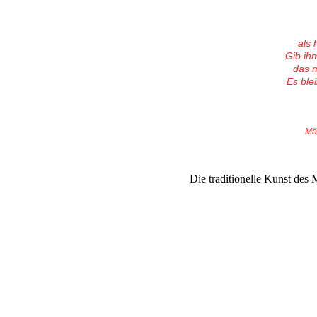
als 
Gib ih
das m
Es blei
Mä
Die traditionelle Kunst de