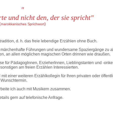
"
rte
und nicht den, der sie spricht"
(
)
marokkanisches Sprichwort
ltradition, d. h. das freie lebendige Erzählen ohne Buch.
n, märchenhafte Führungen und wundersame Spaziergänge zu a
n, an allen möglichen magischen Orten drinnen wie draußen.
e für PädagogInnen, ErzieherInnen, Lieblingstanten und -onk
sonstigen am freien Erzählen Interessierten.
t einer weiteren Erzählkollegin für Ihren privaten oder öffentl
Wunschtermin.
beite ich auch mit Musikern zusammen.
tails gern auf telefonische Anfrage.