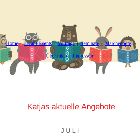
Home
Erzähl-Events
Vorträge
Seminare
Märchenbote
Über mich
Impressum
Katjas aktuell
e
Angebote
J U L I